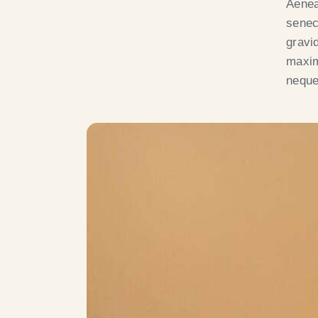
Aenea
senec
gravid
maxim
neque 