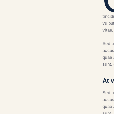
tinci
vulput
vitae,
Sed u
accus
quae a
sunt,
At 
Sed u
accus
quae a
sunt.