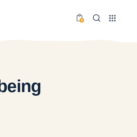
0
 being