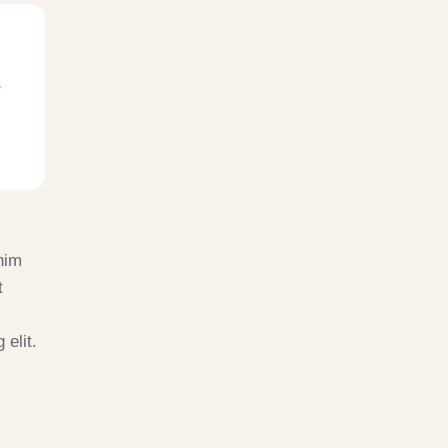
s
nim
t
 elit.