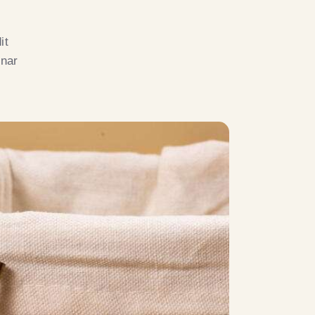
it
inar