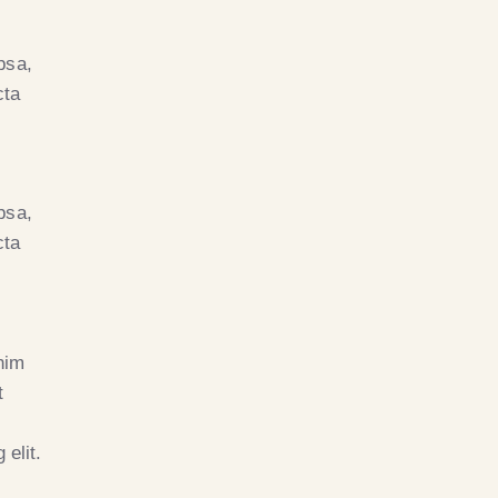
psa,
cta
psa,
cta
nim
t
 elit.