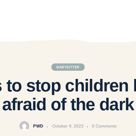
BABYSITTER
to stop children
afraid of the dark
PWD
October 9, 2023
0
Comments