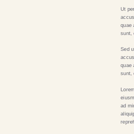
Ut pe
accus
quae a
sunt,
Sed u
accus
quae a
sunt,
Lorem
eiusm
ad mi
aliqu
repre