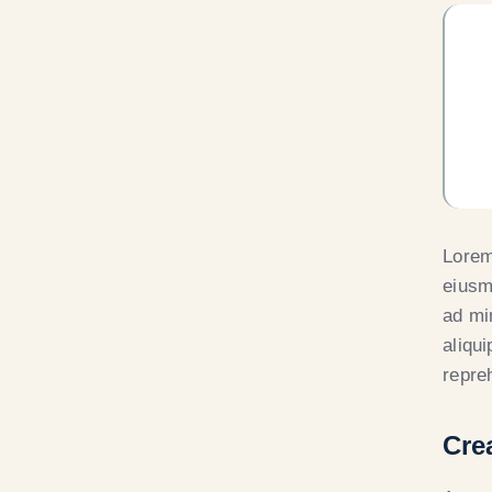
Lorem
eiusm
ad mi
aliqu
repre
Cre