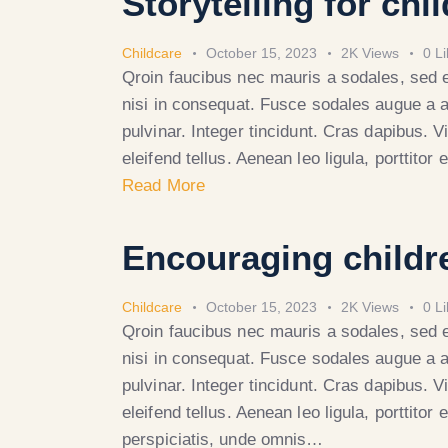
Storytelling for chi
Childcare
October 15, 2023
2K
Views
0
L
Qroin faucibus nec mauris a sodales, sed 
nisi in consequat. Fusce sodales augue a a
pulvinar. Integer tincidunt. Cras dapibus.
eleifend tellus. Aenean leo ligula, porttito
Read More
Encouraging childre
Childcare
October 15, 2023
2K
Views
0
L
Qroin faucibus nec mauris a sodales, sed 
nisi in consequat. Fusce sodales augue a a
pulvinar. Integer tincidunt. Cras dapibus.
eleifend tellus. Aenean leo ligula, porttitor
perspiciatis, unde omnis…