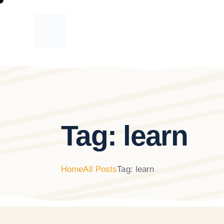
Tag: learn
Home
All Posts
Tag: learn