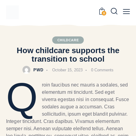
0
CHILDCARE
How childcare supports the
transition to school
PWD
October 15, 2023
0
Comments
Q
roin faucibus nec mauris a sodales, sed
elementum mi tincidunt. Sed eget
viverra egestas nisi in consequat. Fusce
sodales augue a accumsan. Cras
sollicitudin, ipsum eget blandit pulvinar.
Integer tincidunt. Cras dapibus. Vivamus elementum
semper nisi. Aenean vulputate eleifend tellus. Aenean
leo ligula, porttitor eu, consequat vitae, eleifend ac, enim.