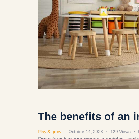
The benefits of an 
Play & grow
October 14, 2023
129
Views