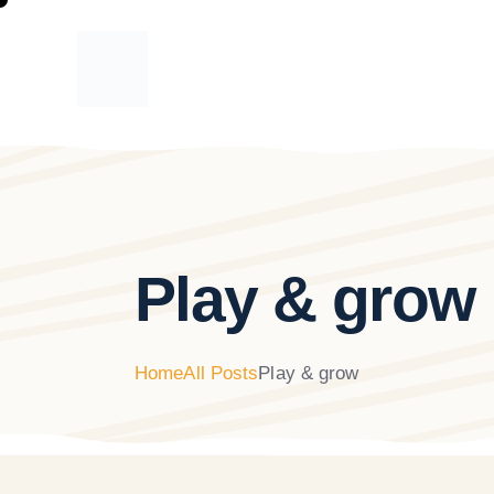
Play & grow
Home
All Posts
Play & grow