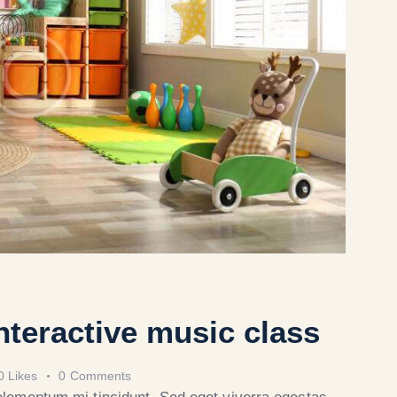
interactive music class
0
Likes
0
Comments