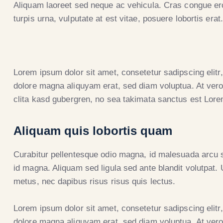
Aliquam laoreet sed neque ac vehicula. Cras congue er
turpis urna, vulputate at est vitae, posuere lobortis erat.
Lorem ipsum dolor sit amet, consetetur sadipscing elit
dolore magna aliquyam erat, sed diam voluptua. At vero
clita kasd gubergren, no sea takimata sanctus est Lore
Aliquam quis lobortis quam
Curabitur pellentesque odio magna, id malesuada arcu
id magna. Aliquam sed ligula sed ante blandit volutpat. U
metus, nec dapibus risus risus quis lectus.
Lorem ipsum dolor sit amet, consetetur sadipscing elit
dolore magna aliquyam erat, sed diam voluptua. At vero