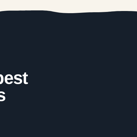
best
s