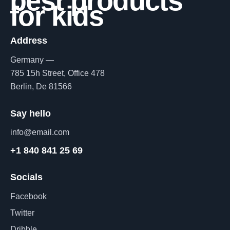
best products
for kids
Address
Germany —
785 15h Street, Office 478
Berlin, De 81566
Say hello
info@email.com
+1 840 841 25 69
Socials
Facebook
Twitter
Dribble