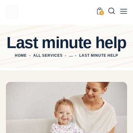
0
Last minute help
HOME
ALL SERVICES
...
LAST MINUTE HELP