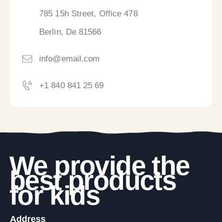
785 15h Street, Office 478
Berlin, De 81566
info@email.com
+1 840 841 25 69
We provide the
best products
for kids
Address