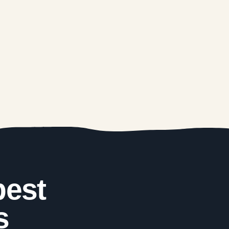
best
s