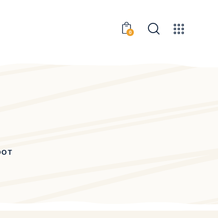
0
OOT