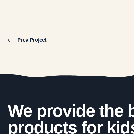
Prev Project
We provide the 
products for kid